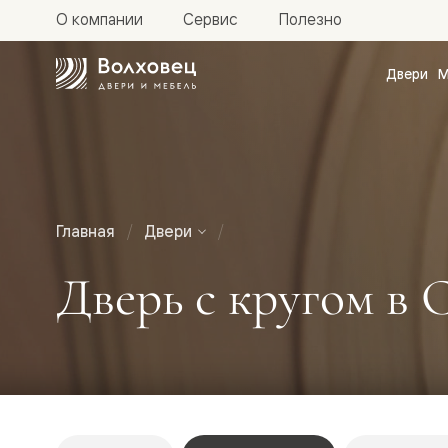
О компании
Сервис
Полезно
Двери
М
Межкомн
двери
Доступн
и практи
Фридом
Центро
Галант
Нео
Главная
Двери
Планум
Секрето
Дверь с кругом в 
-
скрытые
двери
Фрезеро
двери
в
эмали
Прайм
Маскот
Эссе