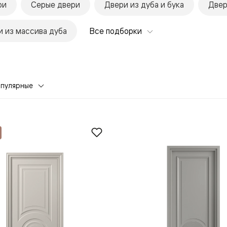
ри
Серые двери
Двери из дуба и бука
Двер
 из массива дуба
Все подборки
опулярные
евая
ские
вание