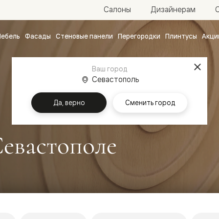
Салоны
Дизайнерам
ебель
Фасады
Стеновые панели
Перегородки
Плинтусы
Акци
атные
ые
Ваш город
чные
Севастополь
Да, верно
Сменить город
Севастополе
ванные