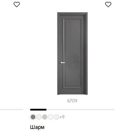
6709
+9
Шарм