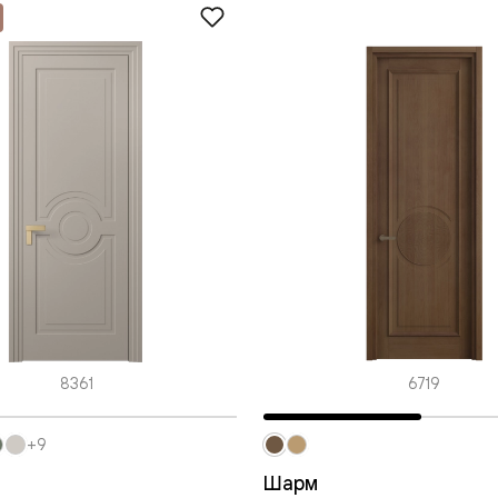
одки
ика
8361
6719
+9
Шарм