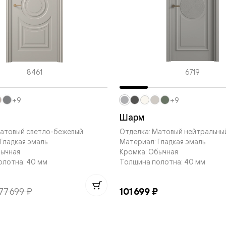
—
е
ный
м —
8461
6719
+9
+9
Шарм
Матовый светло-бежевый
Отделка: Матовый нейтральны
Гладкая эмаль
Материал: Гладкая эмаль
бычная
Кромка: Обычная
я
олотна: 40 мм
Толщина полотна: 40 мм
77 699 ₽
101 699 ₽
одки