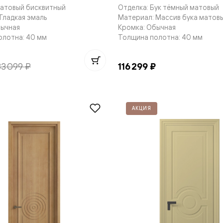
Матовый бисквитный
Отделка: Бук тёмный матовый
Гладкая эмаль
Материал: Массив бука матов
бычная
Кромка: Обычная
олотна: 40 мм
Толщина полотна: 40 мм
нный
83 099 ₽
116 299 ₽
АКЦИЯ
м
ые