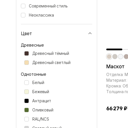
Вельвет 
Современный стиль
рифлени
Рифт —
Неоклассика
натураль
шпон
Софтфор
Цвет
плавные
формы
Древесные
Из
массива
Древесный тёмный
Палаццо
Антик
Древесный светлый
Маскот
Шарм
Лигнум
Однотонные
Отделка: 
Тоскана
Материал: 
Эго
Белый
Кромка: О
Из
алюмини
Толщина п
Бежевый
и стекла
Антрацит
Двери
Формато
66 279 ₽
Оливковый
Перегор
Формато
RAL/NCS
Двери
Мозаик