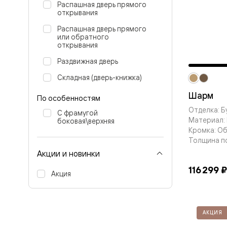
Планум
Распашная дверь прямого
Цветные
открывания
Колор
Алюмини
Распашная дверь прямого
или обратного
Формато
открывания
Секрето
Алюмини
Раздвижная дверь
Мозаик
Поворот
Складная (дверь-книжка)
двери
Скрытые
Шарм
По особенностям
двери
Отделка: Б
Дизайнер
С фрамугой
Материал:
шпон
боковая\верхняя
Со
Кромка: О
стеклом
Толщина п
Высокие
Акции и новинки
двери
В
116 299 ₽
Акция
гардеро
В
гостиную
Двери
в
АКЦИЯ
тренде