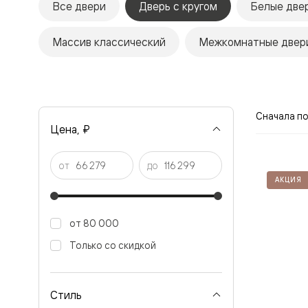
Все двери
Дверь с кругом
Белые две
Рокка
Фрэйм
Альба
Массив классический
Межкомнатные двери
Дюна
Париж
Нео
Классик
Линия
Гладкие
Сначала п
и
Цена, ₽
скрытые
Планум
Про —
от
до
алюмини
АКЦИЯ
кромка
Планум
Секрето
-
от 80 000
скрытые
двери
Только со скидкой
Дизайнер
Селект —
фрезеро
по
Стиль
шпону