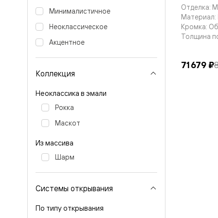
Тоскана
Отделка: 
Литера
Минималистичное
Материал: 
Тоскана
Кромка: О
Ромбо
Неоклассическое
Тоскана
Толщина п
Акцентное
Элегантэ
Лигнум
Совреме
71 679 ₽
стиль
Коллекция
Фридом
Рифт
Неоклассика в эмали
Вельвет
Планум
Рокка
Планум
Про
Маскот
Линия
Дизайн
Из массива
Палаццо
Шарм
Селект
Софтфор
Зеркальн
Планум
Системы открывания
Про
Скрытые
По типу открывания
двери