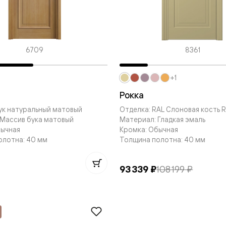
евые
6709
8361
евые
ные
+1
Рокка
ук натуральный матовый
Отделка: RAL Слоновая кость R
ский
 Массив бука матовый
Материал: Гладкая эмаль
бычная
Кромка: Обычная
олотна: 40 мм
Толщина полотна: 40 мм
93 339 ₽
108 199 ₽
бную