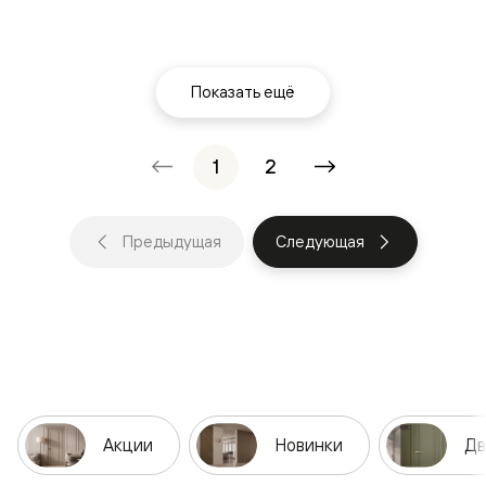
Показать ещё
1
2
Предыдущая
Следующая
Акции
Новинки
Дв