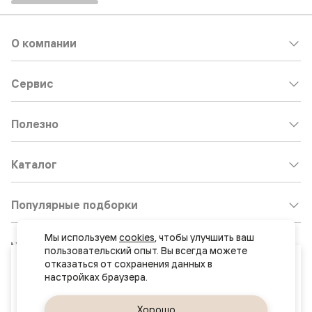
О компании
Сервис
Полезно
Каталог
Популярные подборки
Мы используем 
cookies
, чтобы улучшить ваш 
Клиентский центр:
8 800 511 30 95
пользовательский опыт. Вы всегда можете 
Ваш город
отказаться от сохранения данных в 
Почта по общим вопросам:
Севастополь
8800@volhovez.natm.ru
Да, верно
Хорошо
Сменить город