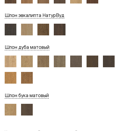
Шпон эвкалипта НатурВуд
Шпон дуба матовый
Шпон бука матовый