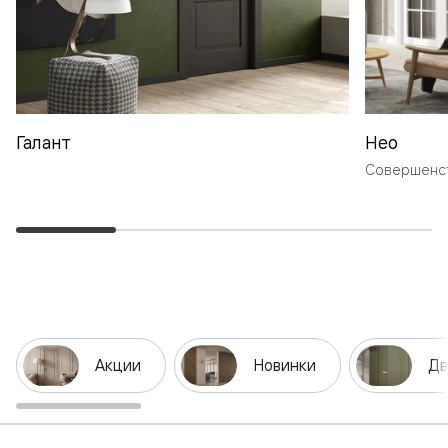
Галант
Нео
Совершенст
Акции
Новинки
Дв