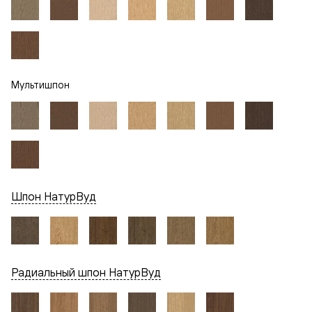
Мультишпон
Шпон НатурВуд
Радиальный шпон НатурВуд