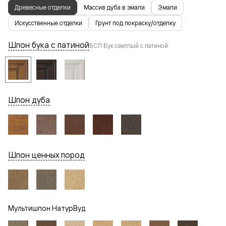
Древесные отделки
Массив дуба в эмали
Эмали
Искусственные отделки
Грунт под покраску/отделку
Шпон бука с патиной
БСП Бук светлый с патиной
Шпон дуба
Шпон ценных пород
Мультишпон НатурВуд