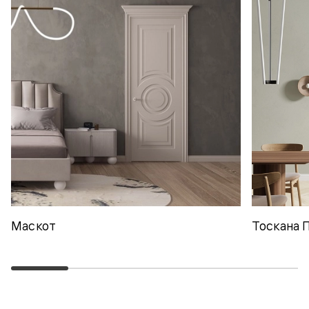
Маскот
Тоскана 