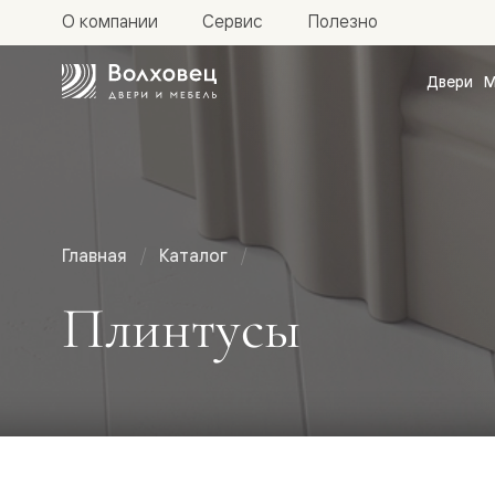
О компании
Сервис
Полезно
Двери
М
Межкомн
двери
Доступн
и практи
Фридом
Центро
Галант
Нео
Главная
Каталог
Планум
Секрето
Плинтусы
-
скрытые
двери
Фрезеро
двери
в
эмали
Прайм
Маскот
Эссе