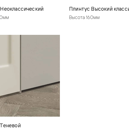
одки
 Неоклассический
Плинтус Высокий класс
ика
00мм
Высота 160мм
 Теневой