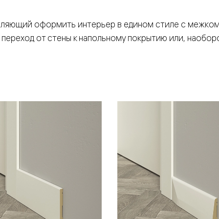
воляющий оформить интерьер в едином стиле с межко
ереход от стены к напольному покрытию или, наоборо
евая
ские
вание