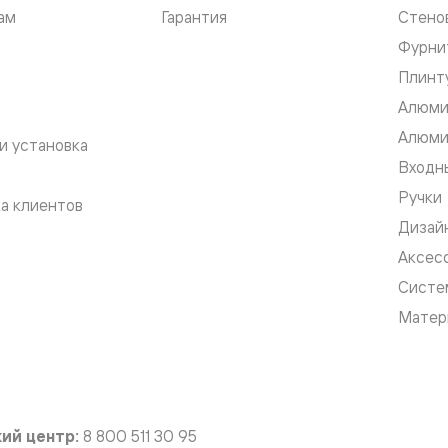
ам
Гарантия
Стено
Фурни
евые
Плинт
Алюми
евые
Алюми
и установка
ные
Входны
Ручки
а клиентов
ский
Дизай
Аксес
Систе
Матер
бную
ий центр:
8 800 511 30 95