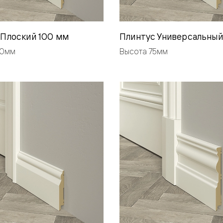
—
е
ный
 Плоский 100 мм
Плинтус Универсальный
00мм
Высота 75мм
м —
я
одки