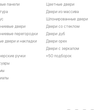
вые панели
Цветные двери
тура
Двери из массива
ус
Шпонированные двери
ниевые двери
Двери со стеклом
ниевые перегородки
Двери дуб
е двери и накладки
Двери орех
Двери с зеркалом
нерские ручки
+50 подборок
суары
мы
иалы