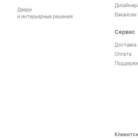
Планум
Дизайнер
Цветные
Двери
Колор
Вакансии
и интерьерные решения
Алюмини
Формато
Секрето
Сервис
Алюмини
Мозаик
Доставка 
Поворот
двери
Оплата
Скрытые
двери
Поддержк
Дизайнер
шпон
Со
стеклом
Высокие
двери
В
гардеро
В
гостиную
Двери
в
тренде
Клиентск