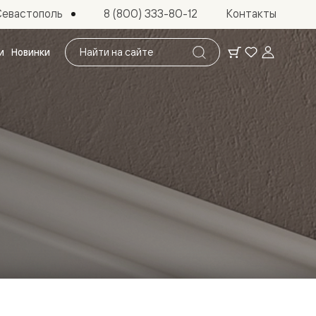
Севастополь
8 (800) 333-80-12
Контакты
Поиск
и
Новинки
по
сайту