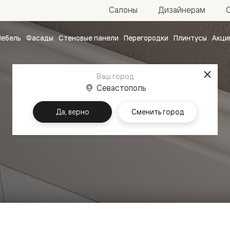
Салоны
Дизайнерам
ебель
Фасады
Стеновые панели
Перегородки
Плинтусы
Акци
атные
ые
Ваш город
чные
Севастополь
Да, верно
Сменить город
ванные