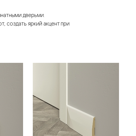
мнатными дверьми.
т, создать яркий акцент при