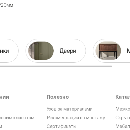
0/20мм
нный
нки
Двери
нии
Полезно
Ката
м
ые
Уход за материалами
Межко
ивным клиентам
Рекомендации по монтажу
Скрыт
м
Сертификаты
Мебел