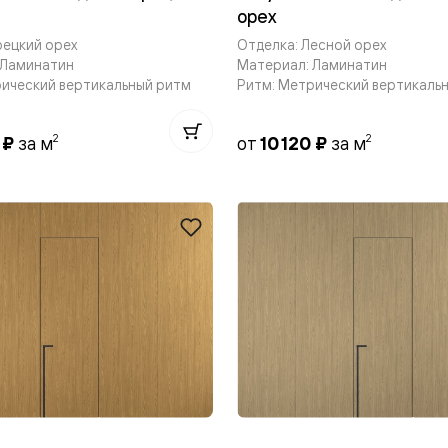
орех
рецкий орех
Отделка: Лесной орех
 Ламинатин
Материал: Ламинатин
рический вертикальный ритм
Ритм: Метрический вертикаль
нный
2
2
0 ₽
за м
от
10 120 ₽
за м
м
ые