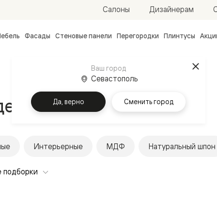
Салоны
Дизайнерам
ебель
Фасады
Стеновые панели
Перегородки
Плинтусы
Акци
атные
ые
Ваш город
чные
Севастополь
дерево
Да, верно
Сменить город
лые
Интерьерные
МДФ
Натуральный шпон
ванные
 подборки