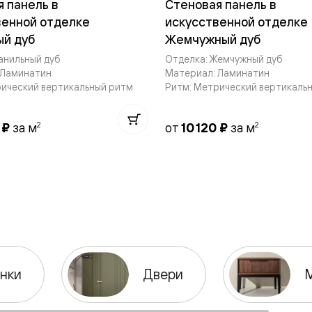
 панель в
Стеновая панель в
венной отделке
искусственной отделке
ый дуб
Жемчужный дуб
евые
анильный дуб
Отделка: Жемчужный дуб
 Ламинатин
Материал: Ламинатин
евые
рический вертикальный ритм
Ритм: Метрический вертикаль
ные
2
2
0 ₽
за м
от
10 120 ₽
за м
ский
бную
нки
Двери