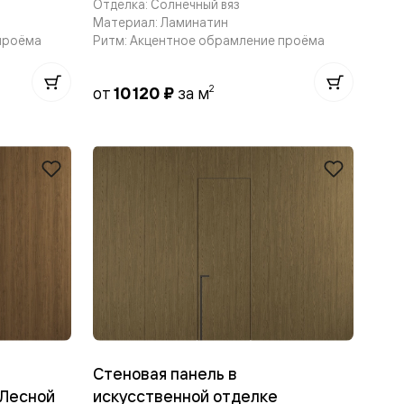
Отделка: Солнечный вяз
Материал: Ламинатин
проёма
Ритм: Акцентное обрамление проёма
2
от
10 120 ₽
за м
Стеновая панель в
 Лесной
искусственной отделке