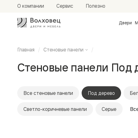
О компании
Сервис
Полезно
Двери
М
Межкомн
двери
Доступн
и практи
Главная
Стеновые панели
Фридом
Центро
Стеновые панели Под 
Галант
Нео
Планум
Секрето
-
скрытые
Все стеновые панели
Под дерево
Бе
двери
Фрезеро
Светло-коричневые панели
Серые
двери
Все
в
эмали
Прайм
Маскот
Эссе