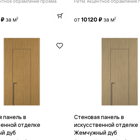
ентное обрамление проёма
Ритм: Акцентное обрамление 
—
е
2
2
0 ₽
за м
от
10 120 ₽
за м
ный
м —
я
 панель в
Стеновая панель в
одки
венной отделке
искусственной отделке
ый дуб
Жемчужный дуб