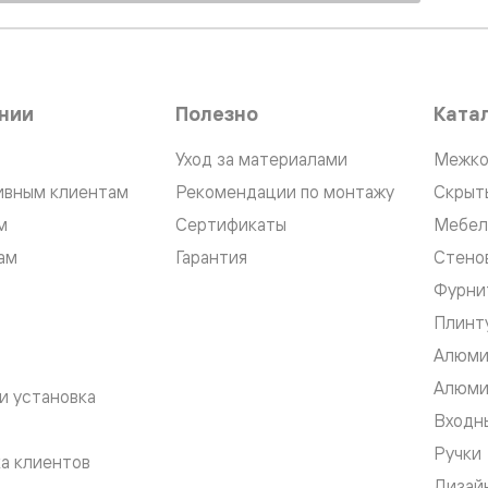
ые
дки
нии
Полезно
Ката
Уход за материалами
Межко
ый
ивным клиентам
Рекомендации по монтажу
Скрыт
ые
м
Сертификаты
Мебел
ам
Гарантия
Стено
Фурни
ые
вые
Плинт
Алюми
Алюми
и установка
Входны
Ручки
а клиентов
Дизай