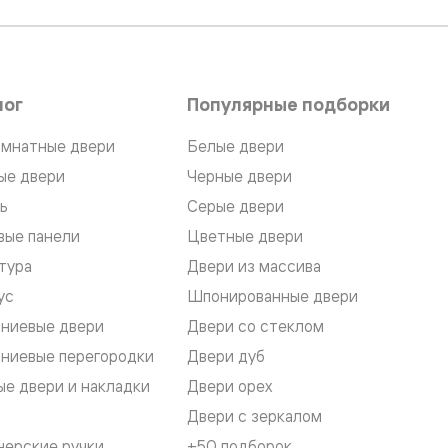
лог
Популярные подборки
мнатные двери
Белые двери
ые двери
Черные двери
ь
Серые двери
вые панели
Цветные двери
тура
Двери из массива
ус
Шпонированные двери
ниевые двери
Двери со стеклом
ниевые перегородки
Двери дуб
е двери и накладки
Двери орех
Двери с зеркалом
нерские ручки
+50 подборок