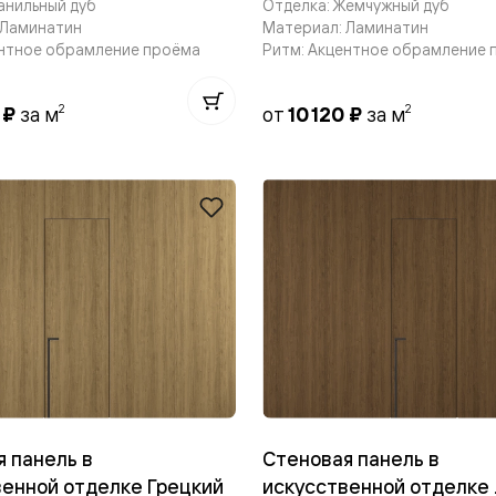
анильный дуб
Отделка: Жемчужный дуб
одки
 Ламинатин
Материал: Ламинатин
ентное обрамление проёма
Ритм: Акцентное обрамление 
ика
2
2
0 ₽
за м
от
10 120 ₽
за м
 панель в
Стеновая панель в
венной отделке Грецкий
искусственной отделке