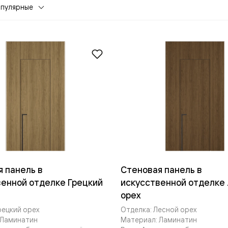
опулярные
евая
 панель в
Стеновая панель в
венной отделке Грецкий
искусственной отделке
ские
орех
вание
рецкий орех
Отделка: Лесной орех
 Ламинатин
Материал: Ламинатин