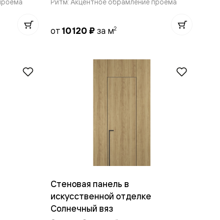
проёма
Ритм: Акцентное обрамление проёма
2
от
10 120 ₽
за м
Стеновая панель в
искусственной отделке
Солнечный вяз